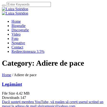
Home
Biografie
Discografie
Video
Foto
Negative
Contact
Redirectioneaza 3.5%
Category:
Adiere de pace
Home
/
Adiere de pace
Legământ
File Size
4.42 MB
Downloads
147
Dacă sunteți membru YouTube, vă rugăm să cereți userul scriind un
mesaj la adresa de mail sluizamusic@yahoo.com