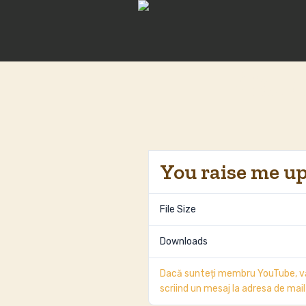
Cat
You raise me u
File Size
Downloads
Dacă sunteți membru YouTube, vă
scriind un mesaj la adresa de m