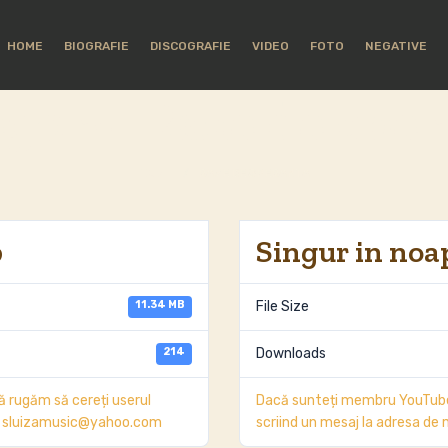
HOME
BIOGRAFIE
DISCOGRAFIE
VIDEO
FOTO
NEGATIVE
egory:
Raze de spe
HOME
/
RAZE DE SPERANTA
p
Singur in noa
11.34 MB
File Size
214
Downloads
 rugăm să cereți userul
Dacă sunteți membru YouTube,
ail sluizamusic@yahoo.com
scriind un mesaj la adresa d