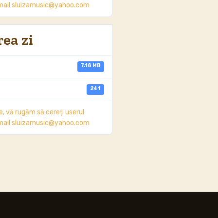
e mail sluizamusic@yahoo.com
ea zi
7.18 MB
241
 vă rugăm să cereți userul
e mail sluizamusic@yahoo.com