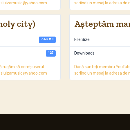
ail sluizamusic@yahoo.com
scriind un mesaj la adresa d
holy city)
Aşteptăm mar
7.42 MB
File Size
127
Downloads
 rugăm să cereți userul
Dacă sunteți membru YouTube,
ail sluizamusic@yahoo.com
scriind un mesaj la adresa d