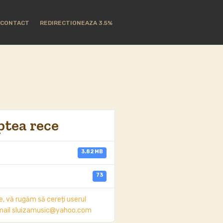
CONTACT
REDIRECTIONEAZA 3.5%
ranta
ptea rece
3.82 MB
73
 vă rugăm să cereți userul
e mail sluizamusic@yahoo.com