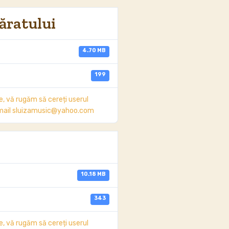
ăratului
4.70 MB
199
 vă rugăm să cereți userul
e mail sluizamusic@yahoo.com
10.18 MB
343
 vă rugăm să cereți userul