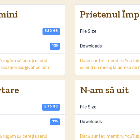
mini
Prietenul Împ
5.50 MB
File Size
125
Downloads
 rugăm să cereți userul
Dacă sunteți membru YouTube,
ail sluizamusic@yahoo.com
scriind un mesaj la adresa d
rtare
N-am să uit
5.76 MB
File Size
115
Downloads
 rugăm să cereți userul
Dacă sunteți membru YouTube,