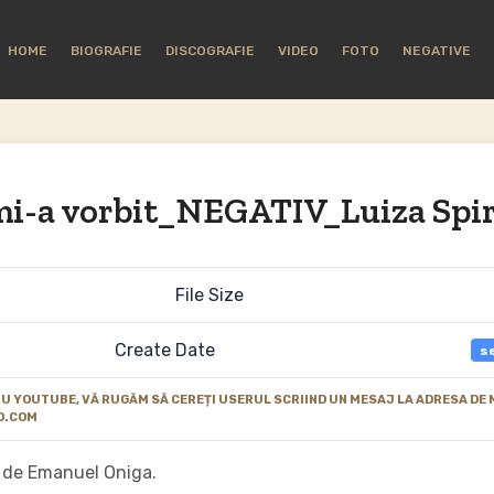
HOME
BIOGRAFIE
DISCOGRAFIE
VIDEO
FOTO
NEGATIVE
i-a vorbit_NEGATIV_Luiza Spi
File Size
Create Date
s
 YOUTUBE, VĂ RUGĂM SĂ CEREȚI USERUL SCRIIND UN MESAJ LA ADRESA DE 
O.COM
t de Emanuel Oniga.