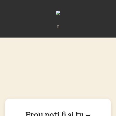
Erou poti fi si tu
– PARTITURA
HOME
/
EROU POTI FI SI TU – PARTITURA
Erou poti fi si tu –