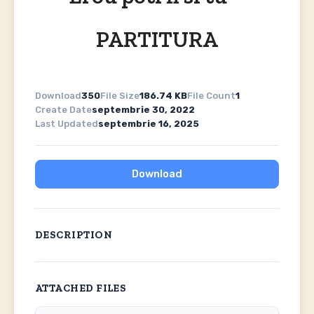
PARTITURA
Download
350
File Size
186.74 KB
File Count
1
Create Date
septembrie 30, 2022
Last Updated
septembrie 16, 2025
Download
DESCRIPTION
ATTACHED FILES