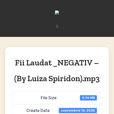
Fii Laudat _NEGATIV –
(By Luiza Spiridon).mp3
File Size
9.76 MB
Create Date
septembrie 16, 2025