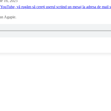
ie 16, 2025
YouTube, vă rugăm să cereți userul scriind un mesaj la adresa de mai
ian Agapie.