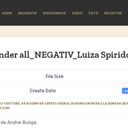
HOME
BIOGRAFIE
DISCOGRAFIE
VIDEO
FOTO
NEGATIVE
ender all_NEGATIV_Luiza Spiri
File Size
Create Date
s
 YOUTUBE, VĂ RUGĂM SĂ CEREȚI USERUL SCRIIND UN MESAJ LA ADRESA DE 
O.COM
 de Andrei Buliga.