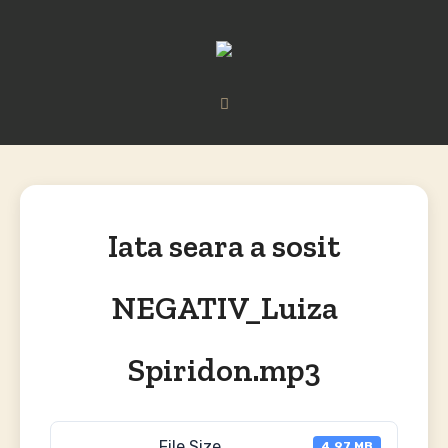
Iata seara a sosit
NEGATIV_Luiza
Spiridon.mp3
File Size
4.97 MB