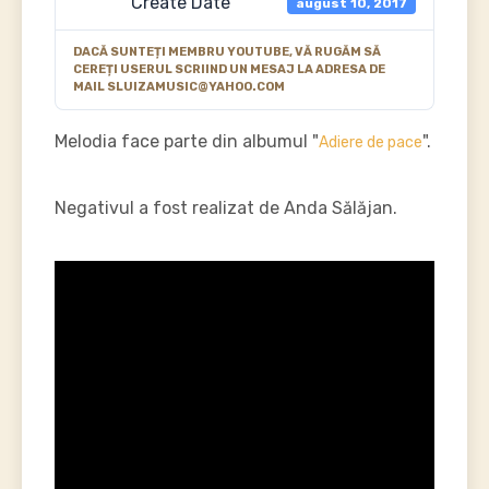
Create Date
august 10, 2017
DACĂ SUNTEȚI MEMBRU YOUTUBE, VĂ RUGĂM SĂ
CEREȚI USERUL SCRIIND UN MESAJ LA ADRESA DE
MAIL SLUIZAMUSIC@YAHOO.COM
Melodia face parte din albumul "
".
Adiere de pace
Negativul a fost realizat de Anda Sălăjan.