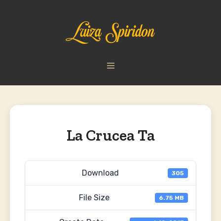
La Crucea Ta
Download
305
File Size
6.75 MB