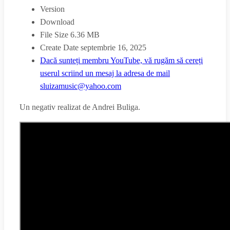
Version
Download
File Size
6.36 MB
Create Date
septembrie 16, 2025
Dacă sunteți membru YouTube, vă rugăm să cereți
userul scriind un mesaj la adresa de mail
sluizamusic@yahoo.com
Un negativ realizat de Andrei Buliga.